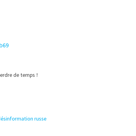
7b69
perdre de temps !
 désinformation russe