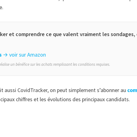
e.
acker et comprendre ce que valent vraiment les sondages,
s
→ voir sur Amazon
éalise un bénéfice sur les achats remplissant les conditions requises.
doit aussi CovidTracker, on peut simplement s’abonner au
com
ncipaux chiffres et les évolutions des principaux candidats.