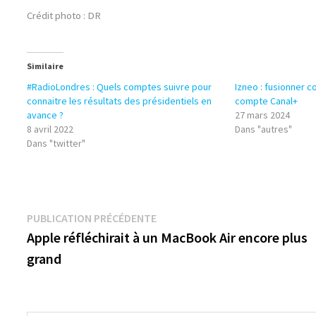
Crédit photo : DR
Similaire
#RadioLondres : Quels comptes suivre pour
Izneo : fusionner 
connaitre les résultats des présidentiels en
compte Canal+
avance ?
27 mars 2024
8 avril 2022
Dans "autres"
Dans "twitter"
Navigation
Publication
PUBLICATION PRÉCÉDENTE
précédente :
Apple réfléchirait à un MacBook Air encore plus
de
grand
l’article