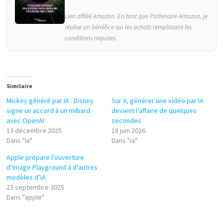
Lien affilié Amazon. En tant que Partenaire Amazon, je
réalise un bénéfice sur les achats remplissant les
conditions requises.
Similaire
Mickey généré par IA : Disney
Sur X, générer une vidéo par IA
signe un accord à un milliard
devient l’affaire de quelques
avec OpenAI
secondes
13 décembre 2025
18 juin 2026
Dans "ia"
Dans "ia"
Apple prépare l’ouverture
d’Image Playground à d’autres
modèles d’IA
23 septembre 2025
Dans "apple"