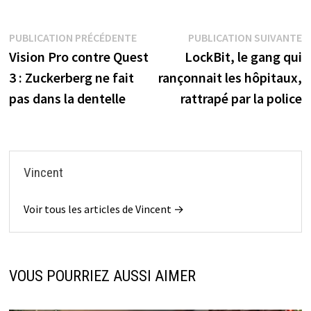
Navigation
Publication
P
PUBLICATION PRÉCÉDENTE
PUBLICATION SUIVANTE
précédente :
s
Vision Pro contre Quest
LockBit, le gang qui
de
3 : Zuckerberg ne fait
rançonnait les hôpitaux,
l’article
pas dans la dentelle
rattrapé par la police
Vincent
Voir tous les articles de Vincent →
VOUS POURRIEZ AUSSI AIMER