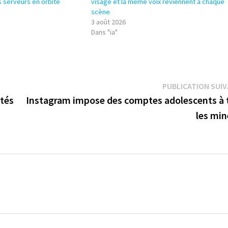
s serveurs en orbite
visage et la même voix reviennent à chaque
scène
3 août 2026
Dans "ia"
PUBLICATION SUI
ités
Instagram impose des comptes adolescents à 
les min