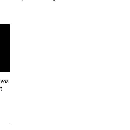
 vos
t