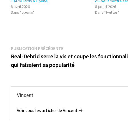
134 milliards à OpenAI
qui veut mettre se
8 avril 2026
8 juillet 2026
Dans "openai"
Dans "twitter"
Navigation
Publication
PUBLICATION PRÉCÉDENTE
précédente :
Real-Debrid serre la vis et coupe les fonctionnal
de
qui faisaient sa popularité
l’article
Vincent
Voir tous les articles de Vincent →