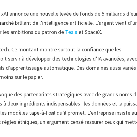
xAI annonce une nouvelle levée de fonds de 5 milliards d’eu
rché brûlant de l’intelligence artificielle. L’argent vient d’u
ur les ambitions du patron de
Tesla
et SpaceX.
la tech. Ce montant montre surtout la confiance que les
doit servir à développer des technologies d’IA avancées, ave
ils d’apprentissage automatique. Des domaines aussi variés
moins sur le papier.
 évoque des partenariats stratégiques avec de grands noms d
cès à deux ingrédients indispensables : les données et la puis
r les modèles tape-à-l’œil qu’il promet. L’entreprise insiste au
es règles éthiques, un argument censé rassurer ceux qui mett