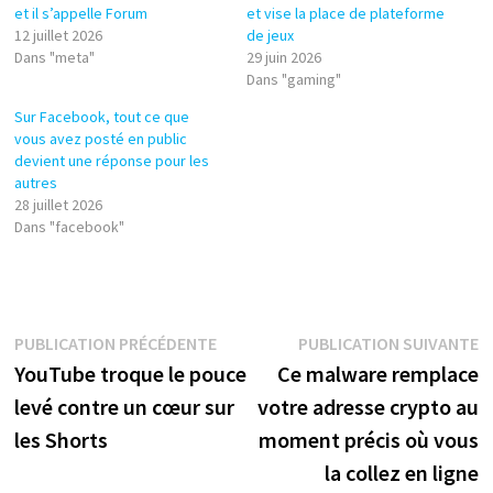
et il s’appelle Forum
et vise la place de plateforme
12 juillet 2026
de jeux
Dans "meta"
29 juin 2026
Dans "gaming"
Sur Facebook, tout ce que
vous avez posté en public
devient une réponse pour les
autres
28 juillet 2026
Dans "facebook"
Navigation
Publication
P
PUBLICATION PRÉCÉDENTE
PUBLICATION SUIVANTE
précédente :
s
YouTube troque le pouce
Ce malware remplace
de
levé contre un cœur sur
votre adresse crypto au
l’article
les Shorts
moment précis où vous
la collez en ligne