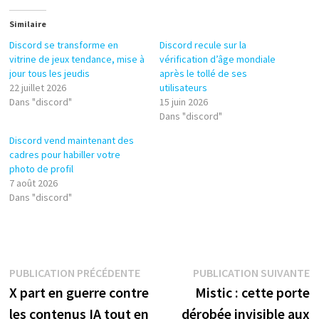
Similaire
Discord se transforme en
Discord recule sur la
vitrine de jeux tendance, mise à
vérification d’âge mondiale
jour tous les jeudis
après le tollé de ses
22 juillet 2026
utilisateurs
Dans "discord"
15 juin 2026
Dans "discord"
Discord vend maintenant des
cadres pour habiller votre
photo de profil
7 août 2026
Dans "discord"
Navigation
Publication
P
PUBLICATION PRÉCÉDENTE
PUBLICATION SUIVANTE
précédente :
s
X part en guerre contre
Mistic : cette porte
de
les contenus IA tout en
dérobée invisible aux