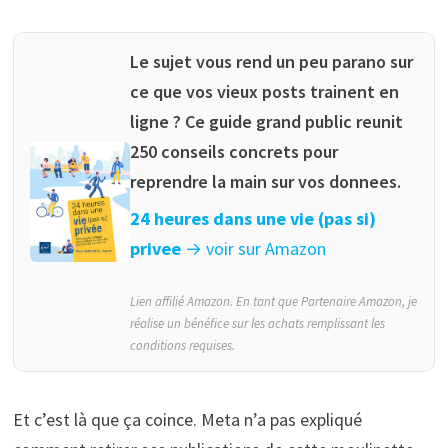
Le sujet vous rend un peu parano sur
ce que vos vieux posts trainent en
ligne ? Ce guide grand public reunit
250 conseils concrets pour
reprendre la main sur vos donnees.
24 heures dans une vie (pas si)
privee
→ voir sur Amazon
Lien affilié Amazon. En tant que Partenaire Amazon, je
réalise un bénéfice sur les achats remplissant les
conditions requises.
Et c’est là que ça coince. Meta n’a pas expliqué