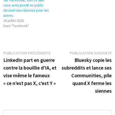
vous avez posté en public
devient une réponse pour les
autres
28 juillet 2026
Dans "facebook"
Navigation
Publication
P
PUBLICATION PRÉCÉDENTE
PUBLICATION SUIVANTE
précédente :
s
LinkedIn part en guerre
Bluesky copie les
de
contre la bouillie d’IA, et
subreddits et lance ses
l’article
vise même le fameux
Communities, pile
« ce n’est pas X, c’est Y »
quand X ferme les
siennes