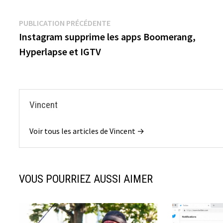
Navigation
Publication
PUBLICATION PRÉCÉDENTE
précédente :
Instagram supprime les apps Boomerang,
de
Hyperlapse et IGTV
l’article
Vincent
Voir tous les articles de Vincent →
VOUS POURRIEZ AUSSI AIMER