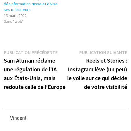
désinformation russe et divise
ses utilisateurs
13 mars 2022
Dans "web"
Navigation
Publication
P
PUBLICATION PRÉCÉDENTE
PUBLICATION SUIVANTE
précédente :
s
Sam Altman réclame
Reels et Stories :
de
une régulation de l’IA
Instagram lève (un peu)
l’article
aux États-Unis, mais
le voile sur ce qui décide
redoute celle de l’Europe
de votre visibilité
Vincent