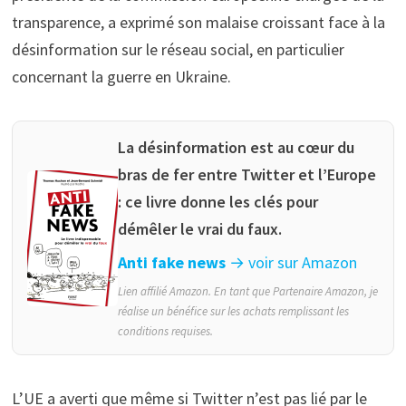
transparence, a exprimé son malaise croissant face à la
désinformation sur le réseau social, en particulier
concernant la guerre en Ukraine.
La désinformation est au cœur du
bras de fer entre Twitter et l’Europe
: ce livre donne les clés pour
démêler le vrai du faux.
Anti fake news
→ voir sur Amazon
Lien affilié Amazon. En tant que Partenaire Amazon, je
réalise un bénéfice sur les achats remplissant les
conditions requises.
L’UE a averti que même si Twitter n’est pas lié par le