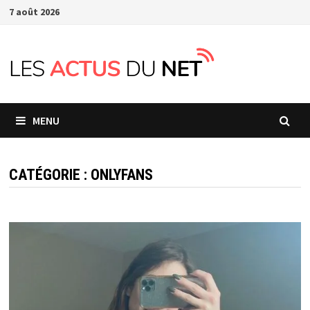
Passer
7 août 2026
au
contenu
MENU
CATÉGORIE :
ONLYFANS