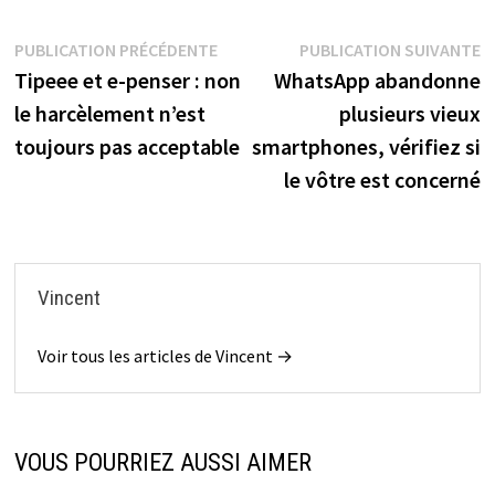
Navigation
Publication
P
PUBLICATION PRÉCÉDENTE
PUBLICATION SUIVANTE
précédente :
s
Tipeee et e-penser : non
WhatsApp abandonne
de
le harcèlement n’est
plusieurs vieux
l’article
toujours pas acceptable
smartphones, vérifiez si
le vôtre est concerné
Vincent
Voir tous les articles de Vincent →
VOUS POURRIEZ AUSSI AIMER