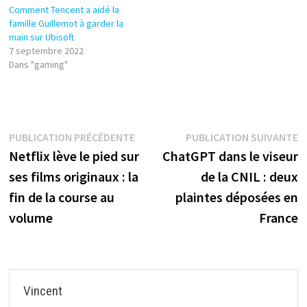
Comment Tencent a aidé la
famille Guillemot à garder la
main sur Ubisoft
7 septembre 2022
Dans "gaming"
Navigation
Publication
P
PUBLICATION PRÉCÉDENTE
PUBLICATION SUIVANTE
précédente :
s
Netflix lève le pied sur
ChatGPT dans le viseur
de
ses films originaux : la
de la CNIL : deux
l’article
fin de la course au
plaintes déposées en
volume
France
Vincent