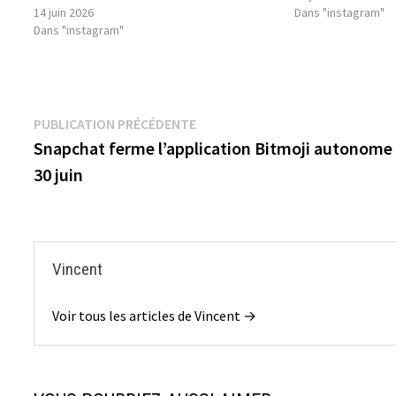
14 juin 2026
Dans "instagram"
Dans "instagram"
Navigation
Publication
PUBLICATION PRÉCÉDENTE
précédente :
Snapchat ferme l’application Bitmoji autonome 
de
30 juin
l’article
Vincent
Voir tous les articles de Vincent →