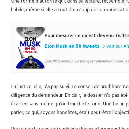
Une forme d’autorité qui, dans sa lecture, ressemble f
habile, même si elle a tout d’un coup de communicatio
Pour mesurer ce qu’est devenu Twitte
Elon Musk en 50 tweets
→ voir sur 
Lien affilié Amazon. En tant que Partenaire Amazon, je r
La justice, elle, n’a pas suivi. Le conseil de prud’homm
diligence du demandeur. En clair, le dossier n’a pas été
écartée sans même qu’on tranche le fond. Une fin un p
parler, ce qui, soyons honnêtes, était peut-être l’object
Reste que la question soulevée dépasse largement le ca