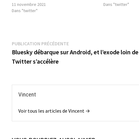
11 novembre 2021
Dans "twitter"
Dans "twitter"
Navigation
Publication
PUBLICATION PRÉCÉDENTE
précédente :
Bluesky débarque sur Android, et l’exode loin de
de
Twitter s’accélère
l’article
Vincent
Voir tous les articles de Vincent →