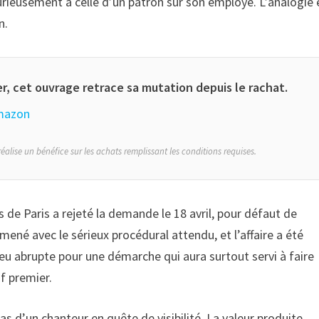
urieusement à celle d’un patron sur son employé. L’analogie 
n.
r, cet ouvrage retrace sa mutation depuis le rachat.
Amazon
éalise un bénéfice sur les achats remplissant les conditions requises.
es de Paris a rejeté la demande le 18 avril, pour défaut de
 mené avec le sérieux procédural attendu, et l’affaire a été
eu abrupte pour une démarche qui aura surtout servi à faire
if premier.
s d’un chanteur en quête de visibilité. La valeur produite