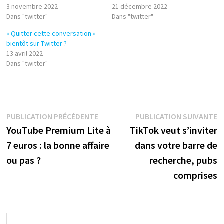
3 novembre 2022
21 décembre 2022
Dans "twitter"
Dans "twitter"
« Quitter cette conversation »
bientôt sur Twitter ?
13 avril 2022
Dans "twitter"
Navigation
Publication
P
PUBLICATION PRÉCÉDENTE
PUBLICATION SUIVANTE
précédente :
s
YouTube Premium Lite à
TikTok veut s’inviter
de
7 euros : la bonne affaire
dans votre barre de
l’article
ou pas ?
recherche, pubs
comprises