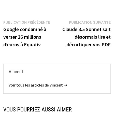
Navigation
Publication
P
PUBLICATION PRÉCÉDENTE
PUBLICATION SUIVANTE
précédente :
s
Google condamné à
Claude 3.5 Sonnet sait
de
verser 26 millions
désormais lire et
l’article
d’euros à Equativ
décortiquer vos PDF
Vincent
Voir tous les articles de Vincent →
VOUS POURRIEZ AUSSI AIMER