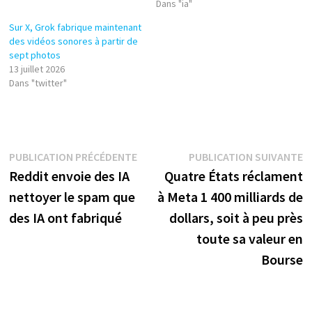
Dans "ia"
Sur X, Grok fabrique maintenant
des vidéos sonores à partir de
sept photos
13 juillet 2026
Dans "twitter"
Navigation
Publication
P
PUBLICATION PRÉCÉDENTE
PUBLICATION SUIVANTE
précédente :
s
Reddit envoie des IA
Quatre États réclament
de
nettoyer le spam que
à Meta 1 400 milliards de
l’article
des IA ont fabriqué
dollars, soit à peu près
toute sa valeur en
Bourse