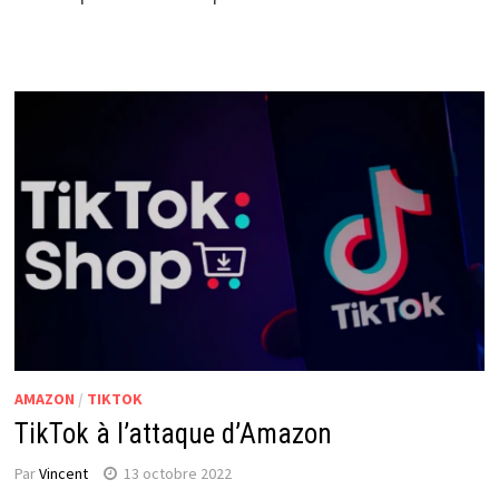
AMAZON
/
TIKTOK
TikTok à l’attaque d’Amazon
Par
Vincent
13 octobre 2022